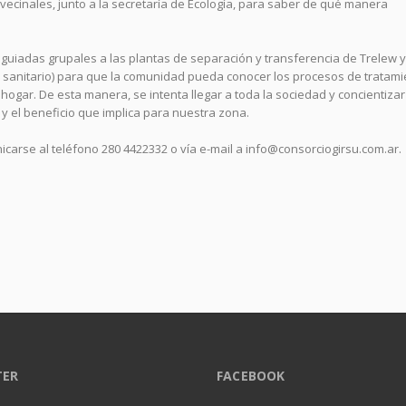
vecinales, junto a la secretaría de Ecología, para saber de qué manera
guiadas grupales a las plantas de separación y transferencia de Trelew y
eno sanitario) para que la comunidad pueda conocer los procesos de tratam
hogar. De esta manera, se intenta llegar a toda la sociedad y concientizar
y el beneficio que implica para nuestra zona.
carse al teléfono 280 4422332 o vía e-mail a info@consorciogirsu.com.ar.
TER
FACEBOOK