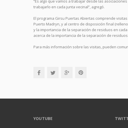
“Es algo que vamos a trabajar desde las asociaciones 
trabajarlo en cada junta vecinal”, agregó.
El programa Girsu Puertas Abiertas comprende visitas 
Puerto Madryn, y al centro de disposición final (rell
y la importancia de la separación de residuos en cada 
acerca de la importancia de la separación de residuos 
Para más información sobre las visitas, pueden comuni
YOUTUBE
TWIT