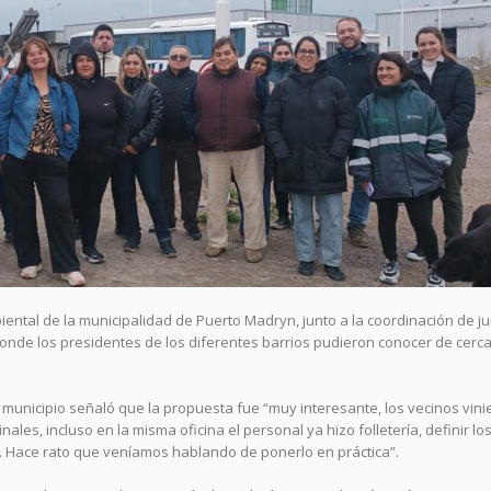
iental de la municipalidad de Puerto Madryn, junto a la coordinación de j
donde los presidentes de los diferentes barrios pudieron conocer de cerca
 municipio señaló que la propuesta fue “muy interesante, los vecinos vini
les, incluso en la misma oficina el personal ya hizo folletería, definir lo
s. Hace rato que veníamos hablando de ponerlo en práctica”.