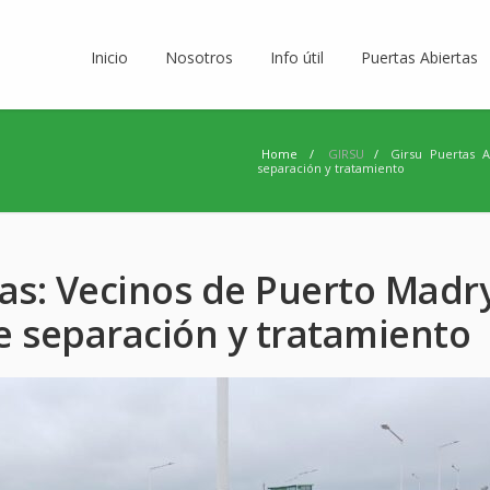
Inicio
Nosotros
Info útil
Puertas Abiertas
Home
/
GIRSU
/
Girsu Puertas A
separación y tratamiento
tas: Vecinos de Puerto Madr
de separación y tratamiento