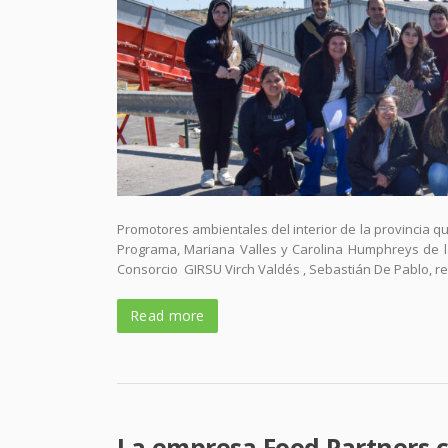
Promotores ambientales del interior de la provincia qu
Programa, Mariana Valles y Carolina Humphreys de la
Consorcio GIRSU Virch Valdés , Sebastián De Pablo, re
Read more
La empresa Food Partners c