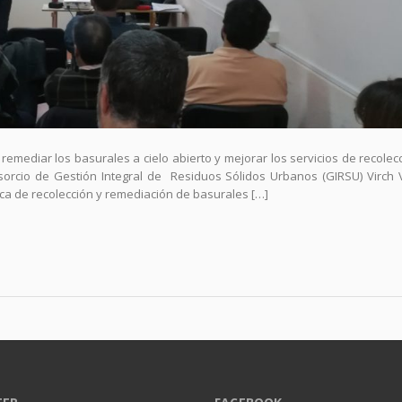
emediar los basurales a cielo abierto y mejorar los servicios de recolec
sorcio de Gestión Integral de Residuos Sólidos Urbanos (GIRSU) Virch 
ica de recolección y remediación de basurales […]