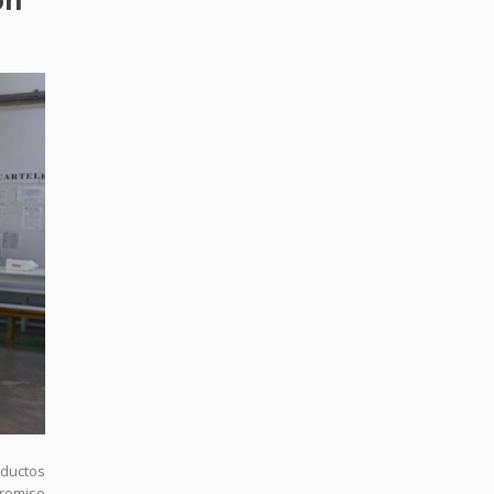
oductos
promiso