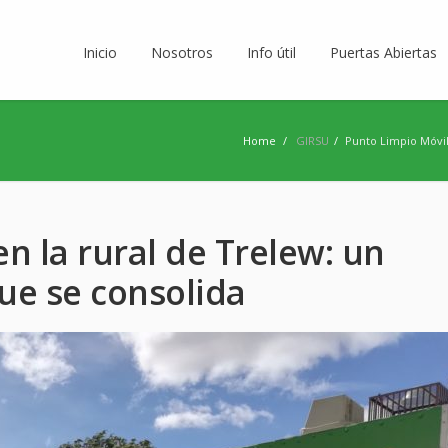
Inicio
Nosotros
Info útil
Puertas Abiertas
Home
/
GIRSU
/
Punto Limpio Móvil
n la rural de Trelew: un
ue se consolida